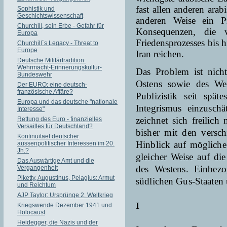
fast allen anderen arab
Sophistik und
Geschichtswissenschaft
anderen Weise ein P
Churchill, sein Erbe - Gefahr für
Konsequenzen, die v
Europa
Friedensprozesses bis 
Churchill´s Legacy - Threat to
Europe
Iran reichen.
Deutsche Militärtradition:
Wehrmacht-Erinnerungskultur-
Das Problem ist nich
Bundeswehr
Ostens sowie des Wes
Der EURO: eine deutsch-
französische Affäre?
Publizistik seit spät
Europa und das deutsche "nationale
Integrismus einzusch
Interesse"
zeichnet sich freilic
Rettung des Euro - finanzielles
Versailles für Deutschland?
bisher mit den versch
Kontinuitaet deutscher
Hinblick auf mögliche
aussenpolitischer Interessen im 20.
Jh.?
gleicher Weise auf di
Das Auswärtige Amt und die
des Westens. Einbez
Vergangenheit
Piketty, Augustinus, Pelagius: Armut
südlichen Gus-Staaten 
und Reichtum
AJP Taylor: Ursprünge 2. Weltkrieg
I
Kriegswende Dezember 1941 und
Holocaust
Heidegger, die Nazis und der