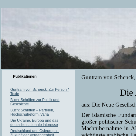
Guntram von Schenck,
Publikationen
Guntram von Schenck: Zur Person /
Die 
Texte
Buch: Schriften zur Politik und
aus: Die Neue Gesellsc
Geschichte
Buch: Schriften – Parteien,
Der islamische Fundam
Hochschulreform, Varia
Die Ukraine, Europa und das
großer politischer Sch
deutsche nationale Interesse
Machtübernahme in Alg
Deutschland und Osteuropa -
wichtigste arabische L
Zukunft der Vergangenheit