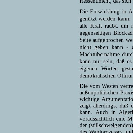
Ressentiment, das sich
Die Entwicklung in Al
genützt werden kann. 
alle Kraft raubt, um 
gegenseitigen Blockad
Seite aufgebrochen we
nicht geben kann - d
Machtübernahme durch 
kann nur sein, daß es
eigenen Worten gest
demokratischen Öffnung
Die vom Westen vertr
außenpolitischen Prax
wichtige Argumentati
zeigt allerdings, daß
kann. Auch in Algeri
voraussicht­lich eine 
der (stillschweigenden
des Wahlprozesses un