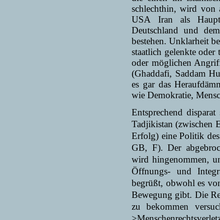
schlechthin, wird von a
USA
Iran als Haup
Deutschland und dem 
bestehen. Unklarheit be
staatlich gelenkte oder 
oder möglichen Angrif
(Ghaddafi, Saddam Hus
es gar das Heraufdämme
wie Demokratie, Mens
Entsprechend disparat 
Tadjikistan (zwischen 
Erfolg) eine Politik 
GB, F).
Der abgebroc
wird hingenommen, und
Öffnungs- und Integr
begrüßt, obwohl es von
Bewegung gibt. Die Re
zu bekommen versuch
>Menschen­rechtsverle