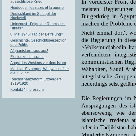
In vorderster Front d
aussichtslose Krieg
Heidegger, les nazis et la guerre
meisten Regierungen
Deutschland im Spiegel der
Bürgerkrieg in Ägypte
Nachwelt
machen die Probleme de
Holocaust - Folge der Ruhmsucht
Hitlers?
-
Nicht einmal dort
, wo
8. Mai 1945: Tag der Befreiung?
die Regierung in dies
Geschichte, Geschichtsperzeption
und Politik
>Volksmudjahedin Iran
Afghanistan...raus aus!
verfeindeten integri
Existenzrecht Israels
kommunistischen Regim
Angst des Westens vor dem Islam
Wahabiten, Saudi Arabi
Matthias Erzberger, Wegweiser fuer
die Zukunft
integristische Gruppen
Reichsfinanzreform Erzbergers
neuerdings selst gefähr
1919/1920
Kontakt / Impressum
Die Regierungen im N
Ausprägungen des isla
ebensowenig wie der
islamische Irredenta 
oder in Tadjikistan ha
Minderheitsgrup­pen 