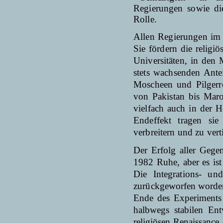
Regierungen sowie die
Rolle.
Allen Regierungen im a
Sie fördern die religi
Universitäten, in den 
stets wachsenden Antei
Moscheen und Pilgerr
von Pakistan bis Marok
vielfach auch in der 
Endeffekt tragen sie
verbreitern und zu vert
Der Erfolg aller Gege
1982 Ruhe, aber es ist 
Die Integrations- und
zurückge
worfen worden
Ende des Experiments 
halbwegs stabi­len En
religiösen Renais­sance